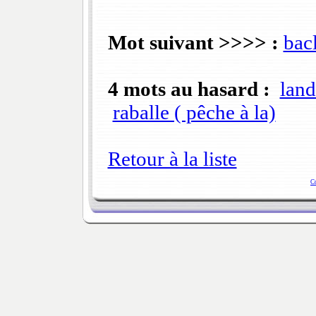
Mot suivant >>>> :
bac
4 mots au hasard :
land
raballe ( pêche à la)
Retour à la liste
C