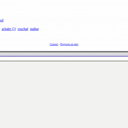
eil
achaler (1)
rouchaé
maline
Contact
-
Proposer un mot