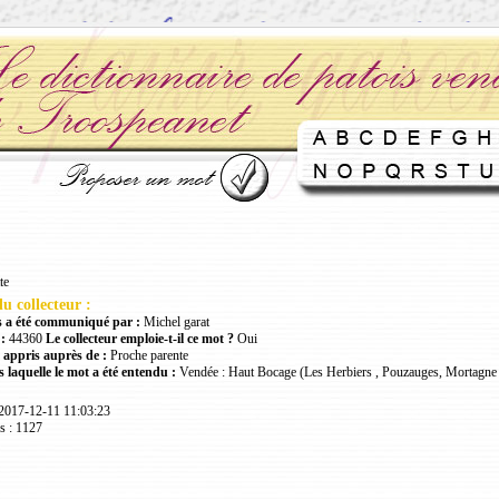
te
u collecteur :
 a été communiqué par :
Michel garat
:
44360
Le collecteur emploie-t-il ce mot ?
Oui
 appris auprès de :
Proche parente
 laquelle le mot a été entendu :
Vendée : Haut Bocage (Les Herbiers , Pouzauges, Mortagne 
 2017-12-11 11:03:23
s : 1127