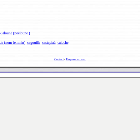
ualoune (poëloune )
tie (nom féminin)
cagouille
castapiaü
caluche
Contact
-
Proposer un mot