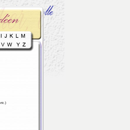
etc.)