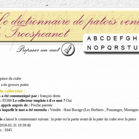
pince du crabe
 a do grosses pottes
u collecteur :
 a été communiqué par :
françois denis
:
85360
Le collecteur emploie-t-il ce mot ?
Oui
 appris auprès de :
Proche parente
 laquelle le mot a été entendu :
Vendée : Haut Bocage (Les Herbiers , Pouzauges, Mortagne 
is
a laissé le commentaire suivant : la potte est la partie avant de la patte du crabe avec la pince
 2018-01-31 19:39:46
s : 1045