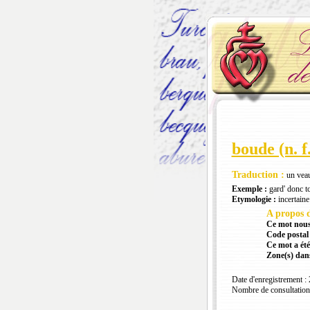
boude (n. f
Traduction :
un veau
Exemple :
gard' donc tc
Etymologie :
incertaine 
A propos d
Ce mot nous
Code postal 
Ce mot a été
Zone(s) dans
Date d'enregistrement :
Nombre de consultation