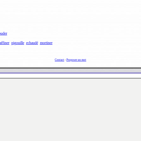
ouder
affiner
pigouille
echaudé
mortiner
Contact
-
Proposer un mot