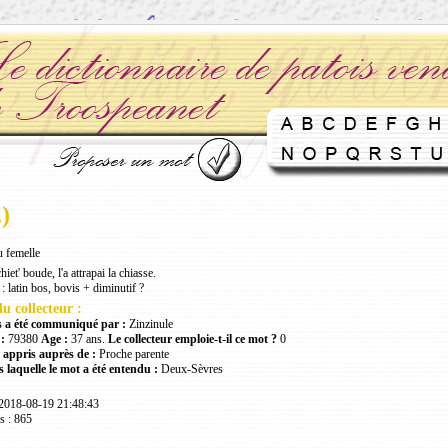
.)
 femelle
hiet' boude, l'a attrapai la chiasse.
: latin bos, bovis + diminutif ?
u collecteur :
 a été communiqué par :
Zinzinule
:
79380
Age :
37 ans.
Le collecteur emploie-t-il ce mot ?
0
 appris auprès de :
Proche parente
 laquelle le mot a été entendu :
Deux-Sèvres
 2018-08-19 21:48:43
s : 865