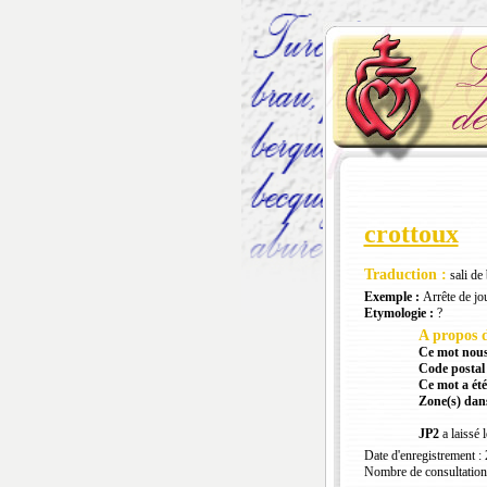
crottoux
Traduction :
sali de
Exemple :
Arrête de jou
Etymologie :
?
A propos d
Ce mot nous
Code postal 
Ce mot a été
Zone(s) dans
JP2
a laissé 
Date d'enregistrement :
Nombre de consultation