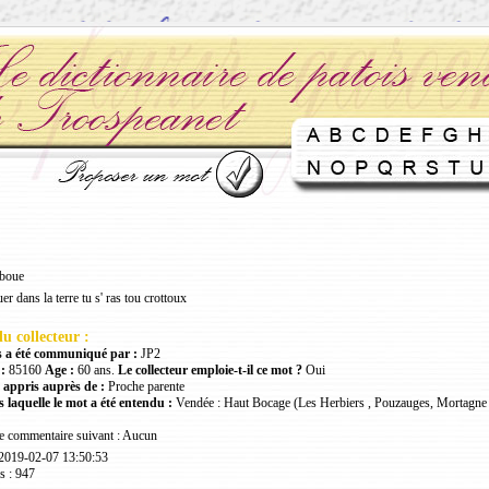
 boue
er dans la terre tu s' ras tou crottoux
u collecteur :
 a été communiqué par :
JP2
:
85160
Age :
60 ans.
Le collecteur emploie-t-il ce mot ?
Oui
 appris auprès de :
Proche parente
 laquelle le mot a été entendu :
Vendée : Haut Bocage (Les Herbiers , Pouzauges, Mortagne 
le commentaire suivant : Aucun
 2019-02-07 13:50:53
s : 947