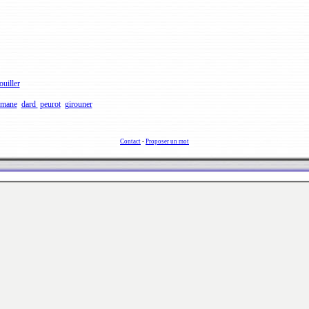
ouiller
emane
dard
peurot
girouner
Contact
-
Proposer un mot