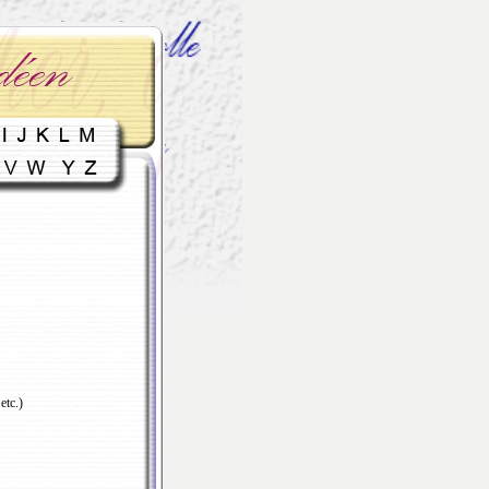
etc.)