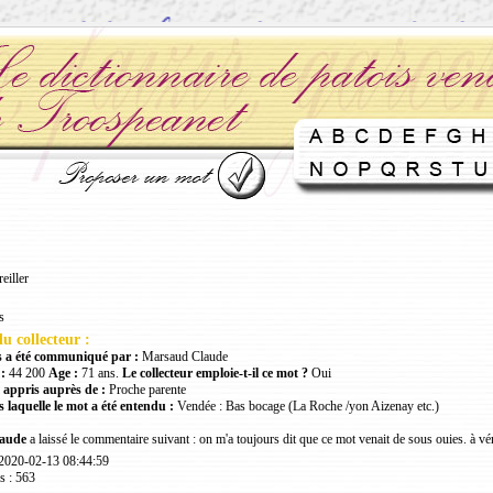
reiller
s
u collecteur :
 a été communiqué par :
Marsaud Claude
:
44 200
Age :
71 ans.
Le collecteur emploie-t-il ce mot ?
Oui
 appris auprès de :
Proche parente
 laquelle le mot a été entendu :
Vendée : Bas bocage (La Roche /yon Aizenay etc.)
aude
a laissé le commentaire suivant : on m'a toujours dit que ce mot venait de sous ouies. à véri
 2020-02-13 08:44:59
s : 563