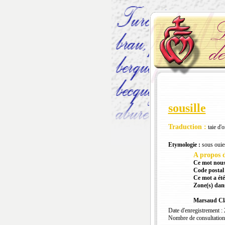
sousille
Traduction :
taie d'o
Etymologie :
sous ouie
A propos d
Ce mot nous
Code postal 
Ce mot a été
Zone(s) dans
Marsaud Cl
Date d'enregistrement :
Nombre de consultation