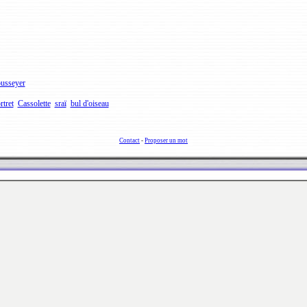
usseyer
rtret
Cassolette
sraï
bul d'oiseau
Contact
-
Proposer un mot