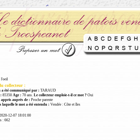
l'oeil
u collecteur :
 a été communiqué par :
TARAUD
:
85350
Age :
70 ans.
Le collecteur emploie-t-il ce mot ?
Oui
 appris auprès de :
Proche parente
 laquelle le mot a été entendu :
Vendée : Côte et îles
 2020-12-07 18:01:00
s : 662