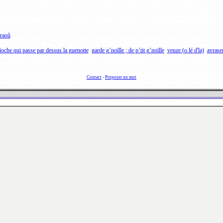
raoû
ioche qui passe par dessus la guenotte
garde g’noïlle ; de p’tit g’noïlle
veuze (o lé d'la)
avraser
Contact
-
Proposer un mot