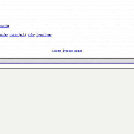
marain
ouère
macre (n.f.)
grête
ligou ligue
Contact
-
Proposer un mot