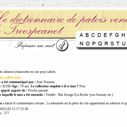
du sabaron (chaussette en cuir pour sabot)
u collecteur :
 a été communiqué par :
Jean Touzeau
:
92160
Age :
79 ans.
Le collecteur emploie-t-il ce mot ?
Non
 appris auprès de :
Proche parente
 laquelle le mot a été entendu :
Vendée : Bas bocage (La Roche /yon Aizenay etc.)
au
a laissé le commentaire suivant : La talounette est la pièce de cuir appartenant au sabaron et q
 2022-02-15 17:25:36
s : 577