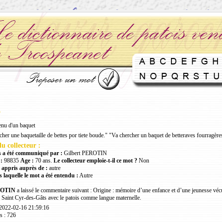
e
enu d'un baquet
er une baquetaille de bettes por tiete boude." "Va chercher un baquet de betteraves fourragères
u collecteur :
 a été communiqué par :
Gilbert PEROTIN
:
98835
Age :
70 ans.
Le collecteur emploie-t-il ce mot ?
Non
 appris auprès de :
autre
 laquelle le mot a été entendu :
Autre
ROTIN
a laissé le commentaire suivant : Origine : mémoire d’une enfance et d’une jeunesse véc
 Saint Cyr-des-Gâts avec le patois comme langue maternelle.
 2022-02-16 21:59:16
s : 726