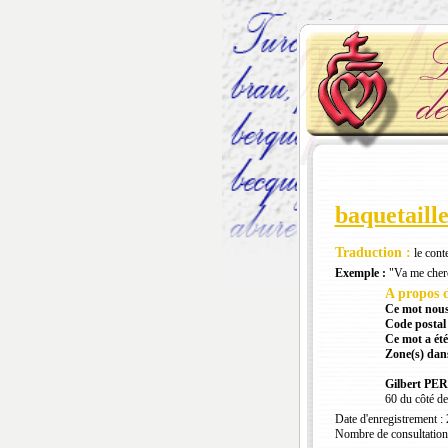
baquetaill
Traduction :
le cont
Exemple :
"Va me cherch
A propos d
Ce mot nous
Code postal 
Ce mot a été
Zone(s) dans
Gilbert PE
60 du côté de
Date d'enregistrement :
Nombre de consultation