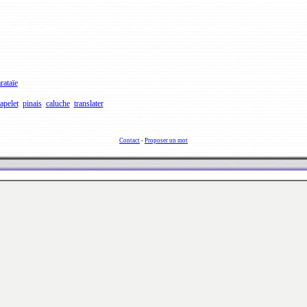
rataïe
apelet
pinais
caluche
translater
Contact
-
Proposer un mot