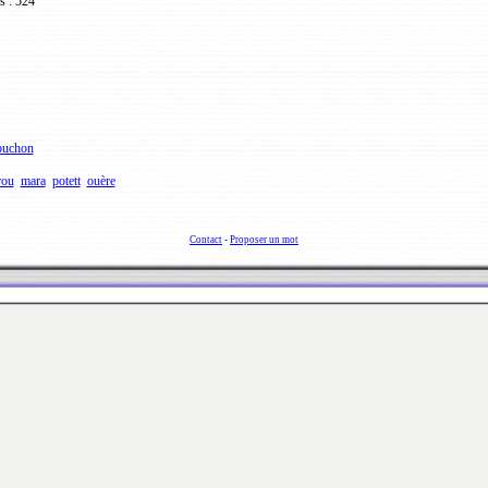
s : 524
ouchon
rou
mara
potett
ouère
Contact
-
Proposer un mot