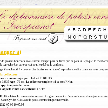
anger à)
de grosses bouchées, mais surtout manger plus de fricot que de pain. A l’époque, le fricot acco
 le reproche était surtout vrai pour le pâté ou la confiture.
e à bouchin, tâ ! » pouvait dire le père sur un ton où reproche et colère contenue vous coupaien
u collecteur :
 a été communiqué par :
Gilbert PEROTIN
:
98835
Age :
70 ans.
Le collecteur emploie-t-il ce mot ?
Non
 appris auprès de :
autre
 laquelle le mot a été entendu :
Autre
ROTIN
a laissé le commentaire suivant : Origine : mémoire d’une enfance et d’une jeunesse véc
 Saint Cyr-des-Gâts avec le patois comme langue maternelle.
 2022-05-06 10:05:36