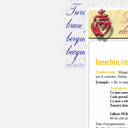
bouchin (m
Traduction :
Manger 
pas le contraire. Enfant,
Exemple :
« Bé, to mang
A propos d
Ce mot nous
Code postal 
Ce mot a été
Zone(s) dans
Gilbert PE
60 du côté de
Date d'enregistrement :