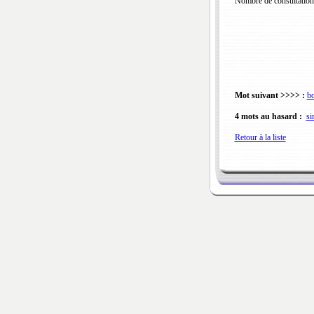
Nombre de consultation
Mot suivant >>>> :
b
4 mots au hasard :
si
Retour à la liste