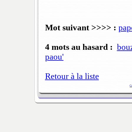
Mot suivant >>>> :
pap
4 mots au hasard :
bou
paou'
Retour à la liste
C