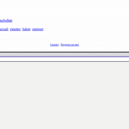
turbollaïe
ussiaô
rimettes
balote
rapinger
Contact
-
Proposer un mot