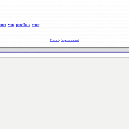
umer
vené
peneilloux
vener
Contact
-
Proposer un mot