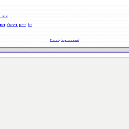
illette
amer
chancer
piron
bot
Contact
-
Proposer un mot