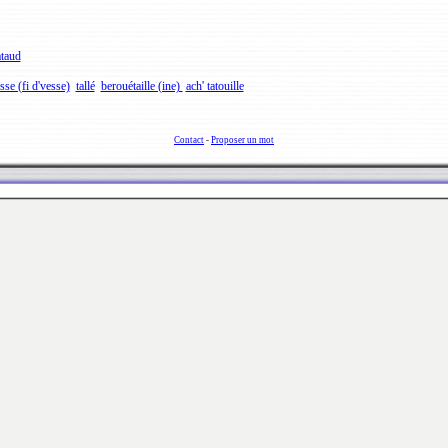
taud
sse (fi d'vesse)
tallé
berouétaille (ine)
ach' tatouille
Contact
-
Proposer un mot