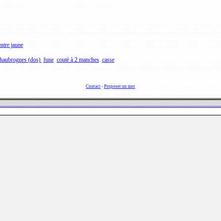
ntre jaune
haubrognes (dos)
fune
coutè à 2 manches
casse
Contact
-
Proposer un mot