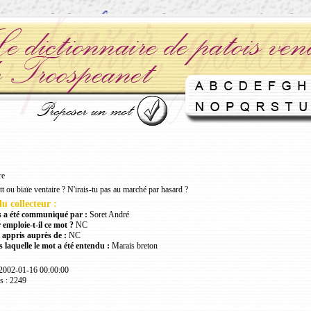
re
tt ou biaïe ventaire ? N'irais-tu pas au marché par hasard ?
u collecteur :
 a été communiqué par :
Soret André
 emploie-t-il ce mot ?
NC
 appris auprès de :
NC
 laquelle le mot a été entendu :
Marais breton
 2002-01-16 00:00:00
s : 2249