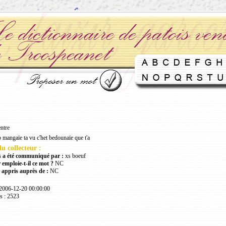
ntre
p mangaïe ta vu c'het bedounaïe que t'a
u collecteur :
 a été communiqué par :
xs boeuf
 emploie-t-il ce mot ?
NC
 appris auprès de :
NC
 2006-12-20 00:00:00
s : 2523