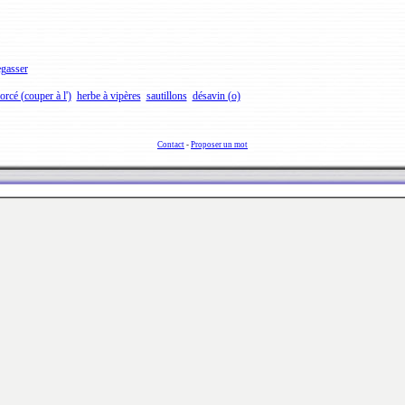
gasser
orcé (couper à l')
herbe à vipères
sautillons
désavin (o)
Contact
-
Proposer un mot