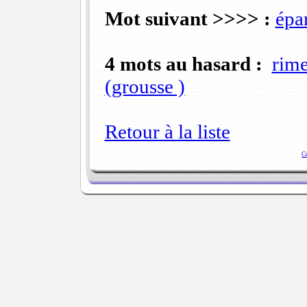
Mot suivant >>>> :
épa
4 mots au hasard :
rim
(grousse )
Retour à la liste
C