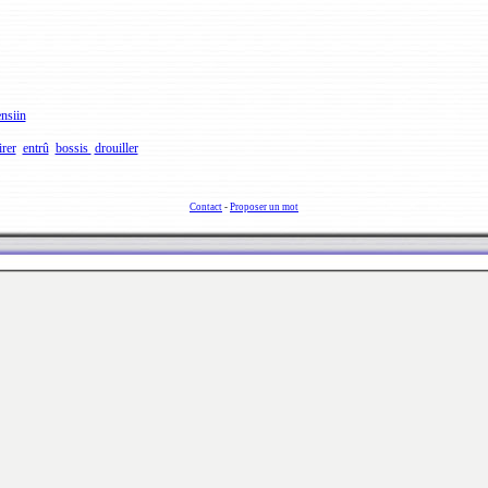
nsiin
irer
entrû
bossis
drouiller
Contact
-
Proposer un mot