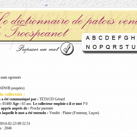
 maïs egrennés
(NDWB poupées)
u collecteur :
 a été communiqué par :
TETAUD Gérard
:
85480
Age :
65 ans.
Le collecteur emploie-t-il ce mot ?
0
 appris auprès de :
Proche parentée
 laquelle le mot a été entendu :
Vendée : Plaine (Fontenay, Luçon)
 2014-02-23 09:52:51
s : 2046