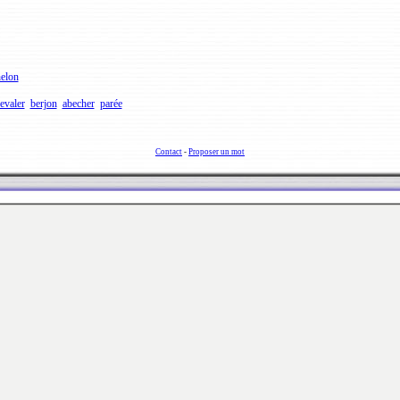
elon
evaler
berjon
abecher
parée
Contact
-
Proposer un mot