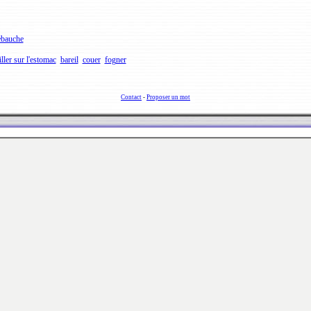
ebauche
iller sur l'estomac
bareil
couer
fogner
Contact
-
Proposer un mot