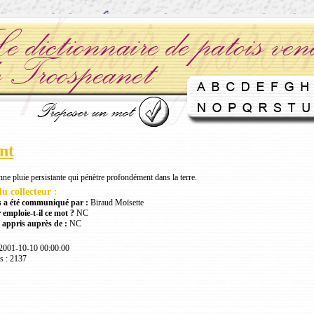
nt
ne pluie persistante qui pénètre profondément dans la terre.
u collecteur :
 a été communiqué par :
Biraud Moïsette
 emploie-t-il ce mot ?
NC
 appris auprès de :
NC
 2001-10-10 00:00:00
s : 2137