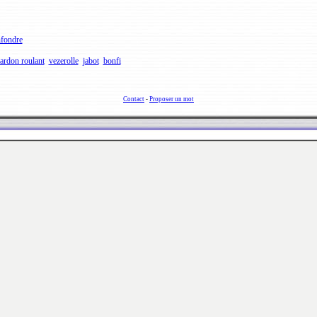
fondre
ardon roulant
vezerolle
jabot
bonfi
Contact
-
Proposer un mot