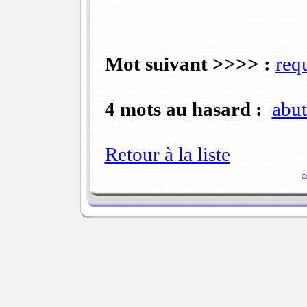
Mot suivant >>>> :
req
4 mots au hasard :
abut
Retour à la liste
C