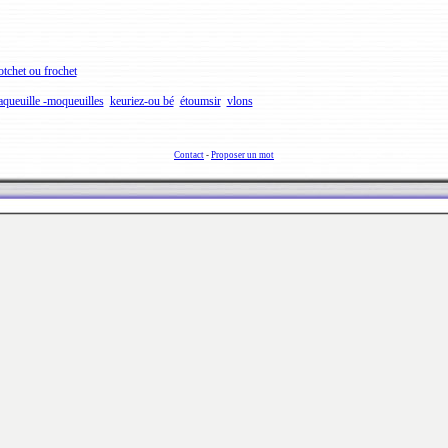
otchet ou frochet
queuille -moqueuilles
keuriez-ou bé
étoumsir
vlons
Contact
-
Proposer un mot