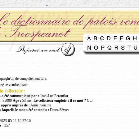
queqlu'un de complètement ivre.
uzé ce vendredi soir.
u collecteur :
 a été communiqué par :
Jaan-Luc Perouflot
:
85000
Age :
53 ans.
Le collecteur emploie-t-il ce mot ?
Oui
 appris auprès de :
Amis, voisins
 laquelle le mot a été entendu :
Deux-Sèvres
 2023-05-11 15:27:16
s : 357