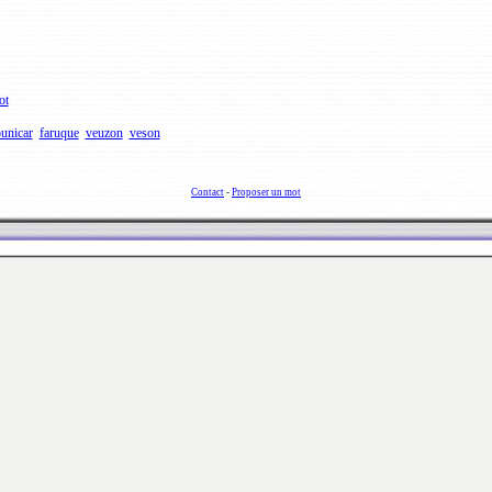
ot
unicar
faruque
veuzon
veson
Contact
-
Proposer un mot