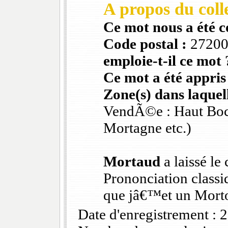
A propos du colle
Ce mot nous a été 
Code postal :
2720
emploie-t-il ce mot 
Ce mot a été appris
Zone(s) dans laquell
VendÃ©e : Haut Boca
Mortagne etc.)
Mortaud
a laissé le
Prononciation classiq
que jâ€™et un Morto
Date d'enregistrement :